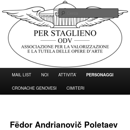
Vai
Associazione per la valorizzazione e la tutela delle opere d'arte.
al
Cerc
contenuto
principale
Associazione Per Staglieno ODV –
Genova
Menu
MAIL LIST
NOI
ATTIVITA’
PERSONAGGI
principale
CRONACHE GENOVESI
CIMITERI
Fëdor Andrianovič Poletaev