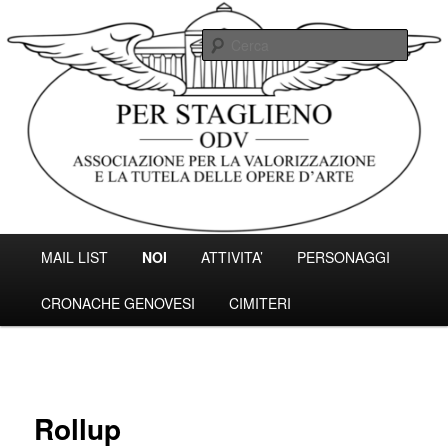
Vai
Associazione per la valorizzazione e la tutela delle opere d'arte.
al
Cerc
contenuto
principale
Associazione Per Staglieno ODV –
Genova
Menu
MAIL LIST
NOI
ATTIVITA’
PERSONAGGI
principale
CRONACHE GENOVESI
CIMITERI
Rollup