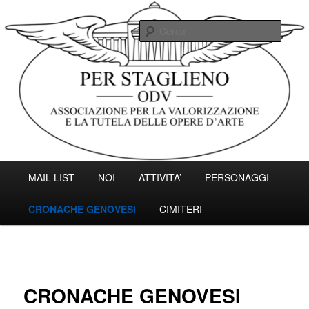
Vai
Associazione per la valorizzazione e la tutela delle opere d'arte.
al
Cerc
contenuto
principale
Associazione Per Staglieno ODV –
Genova
Menu
MAIL LIST
NOI
ATTIVITA’
PERSONAGGI
principale
CRONACHE GENOVESI
CIMITERI
CRONACHE GENOVESI