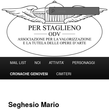
Vai
Associazione per la valorizzazione e la tutela delle opere d'arte.
al
Cerc
contenuto
principale
Associazione Per Staglieno ODV –
Genova
Menu
MAIL LIST
NOI
ATTIVITA’
PERSONAGGI
principale
CRONACHE GENOVESI
CIMITERI
Seghesio Mario