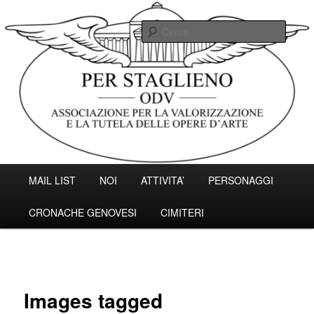
Vai
Associazione per la valorizzazione e la tutela delle opere d'arte.
al
Cerc
contenuto
principale
Associazione Per Staglieno ODV –
Genova
Menu
MAIL LIST
NOI
ATTIVITA’
PERSONAGGI
principale
CRONACHE GENOVESI
CIMITERI
Images tagged